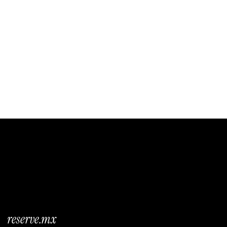
Jardín Santa Sofía
$370 por persona
50 - 550 personas 
reserve.mx