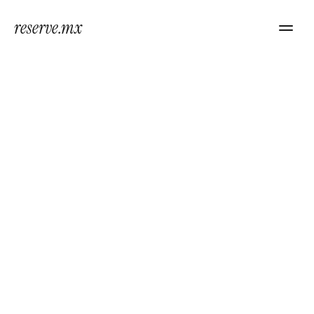
reserve.mx
Mirador
Altozano