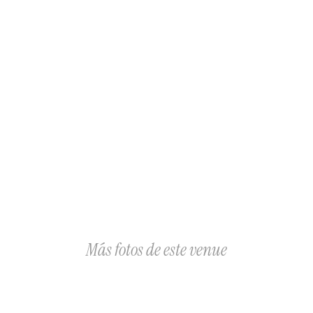
Tarifa preferencial en Hotel Fiesta Inn (cruzando 
la calle)
 Lo que no incluye:
Mobiliario

Catering

Wedding Planner

Decoración

Música

Meseros

Alcohol

Hielo y Refresco

Extras
Más fotos de este venue