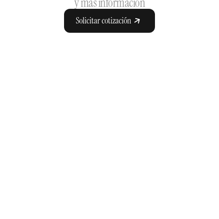
y más información
Solicitar cotización
Otros venues
Encuentra en pocos clics el 
salón perfecto para tu 
evento
Ver todos