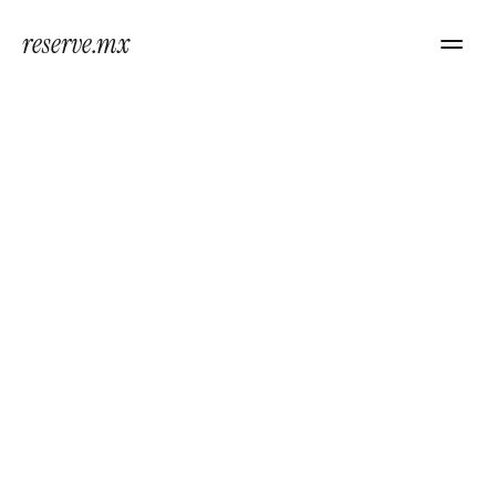
reserve.mx
Hotel
La
Casa
del
Lago