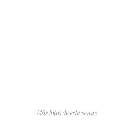
Estacionamiento privado
 Lo que
Mobiliario

Catering

Wedding Planner

Decoración

Música

Meseros

Seguridad

Alcohol

Hielo y Refresco

Extras
Más fotos de este venue